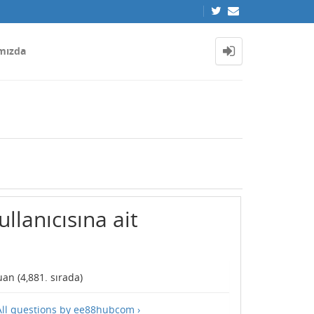
mızda
lanıcısına ait
an (
4,881
. sırada)
All questions by ee88hubcom ›