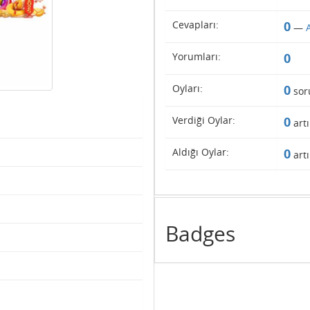
Cevapları:
0
—
Yorumları:
0
Oyları:
0
sor
Verdiği Oylar:
0
artı
Aldığı Oylar:
0
artı
Badges