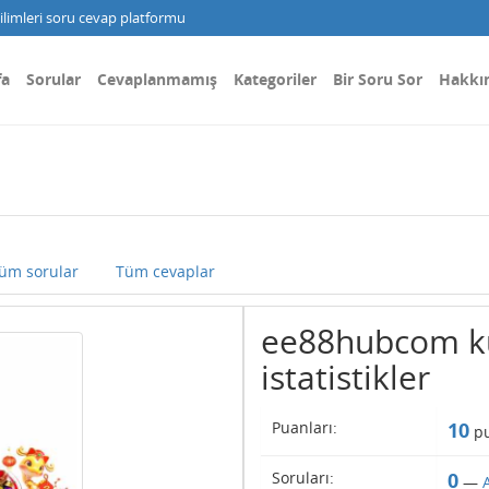
limleri soru cevap platformu
fa
Sorular
Cevaplanmamış
Kategoriler
Bir Soru Sor
Hakkı
üm sorular
Tüm cevaplar
ee88hubcom kul
istatistikler
Puanları:
10
pu
Soruları:
0
—