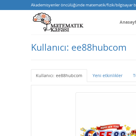
Akademisyenler öncülüğünde matematik/fizik/bilgisayar bi
Anasay
Kullanıcı: ee88hubcom
Kullanıcı: ee88hubcom
Yeni etkinlikler
T