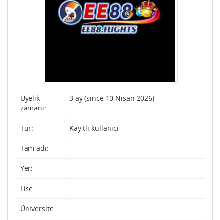
Üyelik
3 ay (since 10 Nisan 2026)
zamanı:
Tür:
Kayıtlı kullanıcı
Tam adı:
Yer:
Lise:
Üniversite: