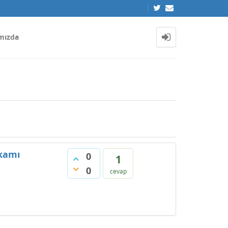
mızda
akamı
0
1
0
cevap