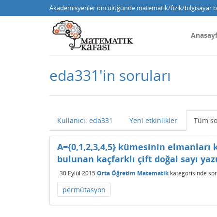
Akademisyenler öncülüğünde matematik/fizik/bilgisayar bi
Anasay
eda331'in soruları
Kullanıcı: eda331
Yeni etkinlikler
Tüm so
A={0,1,2,3,4,5} kümesinin elmanları 
bulunan kaçfarklı çift doğal sayı ya
30 Eylül 2015
Orta Öğretim Matematik
kategorisinde
sor
permütasyon