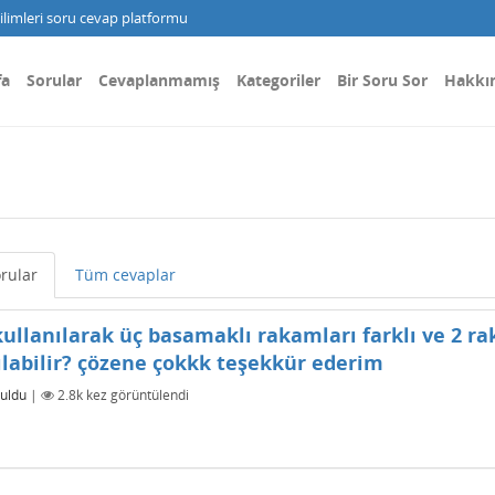
limleri soru cevap platformu
fa
Sorular
Cevaplanmamış
Kategoriler
Bir Soru Sor
Hakkı
rular
Tüm cevaplar
kullanılarak üç basamaklı rakamları farklı ve 2 r
zılabilir? çözene çokkk teşekkür ederim
uldu
|
2.8k
kez görüntülendi