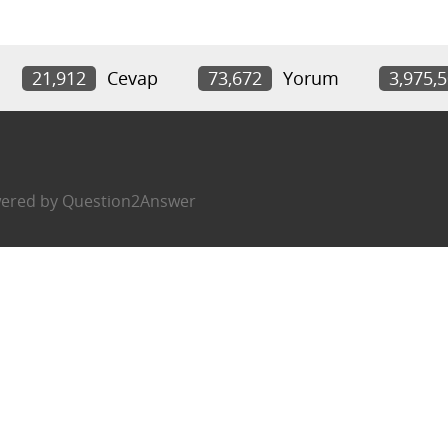
21,912
Cevap
73,672
Yorum
3,975,
ered by
Question2Answer