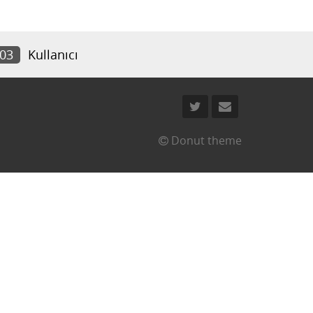
503
Kullanıcı
Donut theme