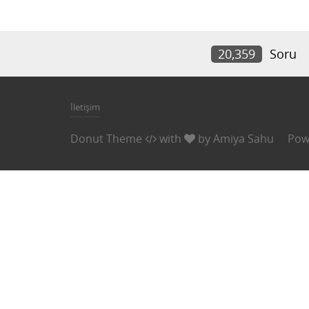
20,359
Soru
İletişim
Donut Theme
with
by
Amiya Sahu
Pow