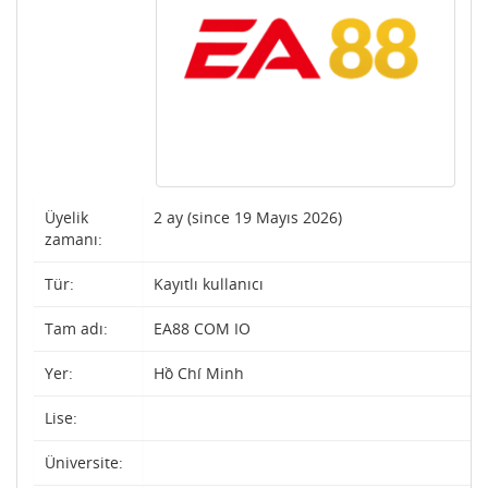
Üyelik
2 ay (since 19 Mayıs 2026)
zamanı:
Tür:
Kayıtlı kullanıcı
Tam adı:
EA88 COM IO
Yer:
Hồ Chí Minh
Lise:
Üniversite: