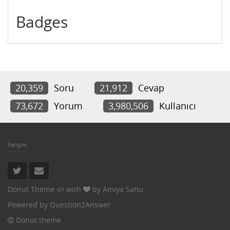
Badges
20,359
Soru
21,912
Cevap
73,672
Yorum
3,980,506
Kullanıcı
İletişim
Donut Theme
with
by
Amiya Sahu
Powered by
Question2Answer
Donut theme