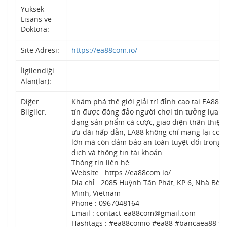
Yüksek
Lisans ve
Doktora:
Site Adresi:
https://ea88com.io/
İlgilendiği
Alan(lar):
Diğer
Khám phá thế giới giải trí đỉnh cao tại EA88 –
Bilgiler:
tín được đông đảo người chơi tin tưởng lựa c
dạng sản phẩm cá cược, giao diện thân thiện
ưu đãi hấp dẫn, EA88 không chỉ mang lại cơ h
lớn mà còn đảm bảo an toàn tuyệt đối trong 
dịch và thông tin tài khoản.
Thông tin liên hệ :
Website : https://ea88com.io/
Địa chỉ : 2085 Huỳnh Tấn Phát, KP 6, Nhà Bè, 
Minh, Vietnam
Phone : 0967048164
Email : contact-ea88com@gmail.com
Hashtags : #ea88comio #ea88 #bancaea88 #