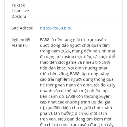
Yüksek
Lisans ve
Doktora:
Site Adresi:
https://ea88.bio/
İlgilendiği
EA88 là nền tảng giải trí trực tuyến
Alan(lar):
được đông đảo người chơi quan tâm
trong năm 2026, mang đến hệ sinh thái
đa dạng từ casino trực tiếp, cá cược thể
thao đến slot game và nhiều trò chơi
hấp dẫn khác. Với định hướng phát
triển bền vững, EA88 tập trung nâng
cao trải nghiệm người dùng thông qua
hệ thống vận hành ổn định, tốc độ xử lý
nhanh và cơ chế bảo mật nhiều lớp.
Bên cạnh đó, EA88 còn thường xuyên
cập nhật các chương trình ưu đãi giá
trị, tạo điều kiện cho người chơi khám
phá và tận hưởng dịch vụ một cách
trọn vẹn. Nếu bạn đang tìm kiếm một
địa chỉ cá cược trực tuyến đáng tin cậy,