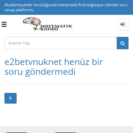
Akademisyenler öncülüğünde matematik/fizik/bilgisayar bilimleri soru
cevap platformu
Toggle
navigation
e2betvnuknet henüz bir
soru göndermedi