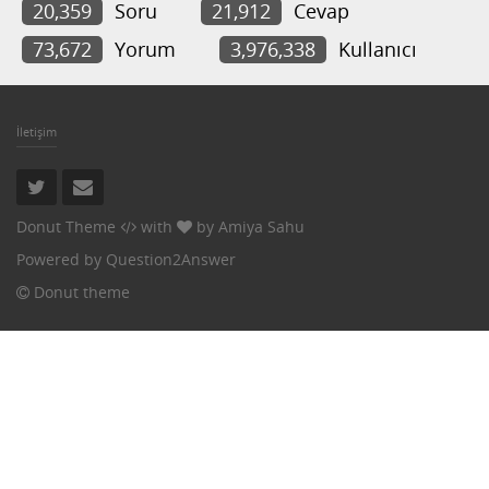
20,359
Soru
21,912
Cevap
73,672
Yorum
3,976,338
Kullanıcı
İletişim
Donut Theme
with
by
Amiya Sahu
Powered by
Question2Answer
Donut theme