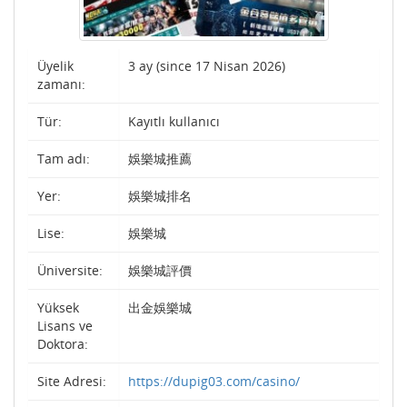
Üyelik
3 ay (since 17 Nisan 2026)
zamanı:
Tür:
Kayıtlı kullanıcı
Tam adı:
娛樂城推薦
Yer:
娛樂城排名
Lise:
娛樂城
Üniversite:
娛樂城評價
Yüksek
出金娛樂城
Lisans ve
Doktora:
Site Adresi:
https://dupig03.com/casino/