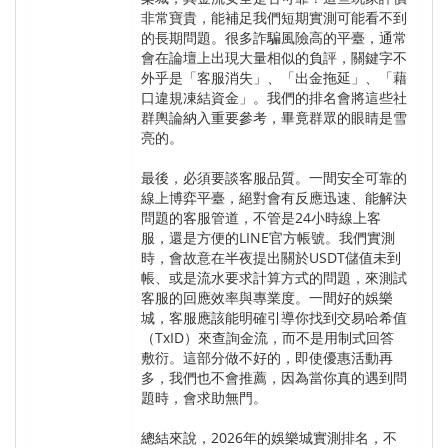
非常寶貴，能補足我們短期實測可能看不到
的長期問題。很多詐騙風險高的平臺，通常
會在論壇上出現大量相似的負評，關鍵字不
外乎是「客服消失」、「出金拖延」、「藉
口違規凍結資金」。我們的排名會將這些社
群輿論納入重要參考，畢竟群眾的眼睛是雪
亮的。
最後，必須要談客服品質。一間安全可靠的
線上博弈平臺，絕對會有反應迅速、能解決
問題的客服管道，不管是24小時線上客
服，還是方便的LINE官方帳號。我們實測
時，會故意在半夜提出關於USDT儲值未到
帳、或是流水要求計算方式的問題，來測試
客服的回應效率與專業度。一間好的娛樂
城，客服應該能明確引導你找到交易哈希值
（TxID）來查詢金流，而不是用制式回答
敷衍。這部分做不好的，即使優惠活動再
多，我們也不會推薦，因為當你真的遇到問
題時，會求助無門。
總結來說，2026年的娛樂城實測排名，不