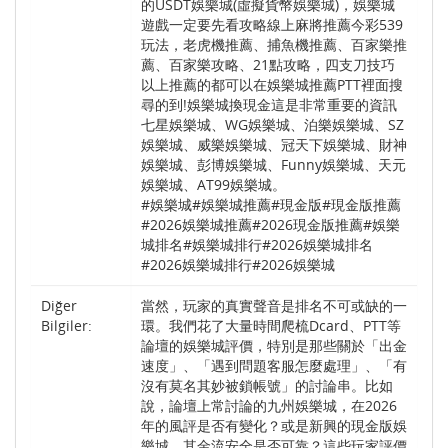
的USDT娛樂城(虛擬貨幣娛樂城)，娛樂城
遊戲一定要先看攻略線上麻將推薦今彩539
玩法，老虎機推薦、捕魚機推薦、百家樂推
薦、百家樂攻略、21點攻略，四支刀技巧
以上推薦的都可以在娛樂城推薦PTT裡面搜
尋的到!娛樂城換現金這是非常重要的資訊
七星娛樂城、WG娛樂城、泊樂娛樂城、SZ
娛樂城、威樂娛樂城、冠天下娛樂城、財神
娛樂城、彭博娛樂城、Funny娛樂城、天元
娛樂城、AT99娛樂城。
#娛樂城#娛樂城推薦#現金版#現金版推薦
#2026娛樂城推薦#2026現金版推薦#娛樂
城排名#娛樂城排行#2026娛樂城排名
#2026娛樂城排行#2026娛樂城
Diğer
當然，玩家的真實聲音是排名不可或缺的一
Bilgiler:
環。我們花了大量時間爬梳Dcard、PTT等
論壇的娛樂城評價，特別是那些關於「出金
速度」、「遇到問題客服怎麼處理」、「有
沒有莫名其妙被鎖帳號」的討論串。比如
說，論壇上常討論的九州娛樂城，在2026
年的風評是否有變化？或是新興的現金版娛
樂城，其金流安全是否可靠？這些玩家評價