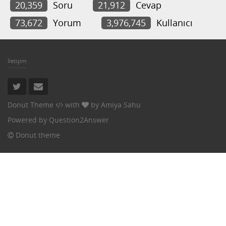
20,359
Soru
21,912
Cevap
73,672
Yorum
3,976,745
Kullanıcı
İletişim
Donut Theme
with
by
Amiya Sahu
Powered by
Question2Answer
Donut theme