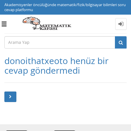
Akademisyenler öncülüğünde matematik/fizik/bilgisayar bilimleri soru
cevap platformu
Toggle
navigation
donoithatxeoto henüz bir
cevap göndermedi