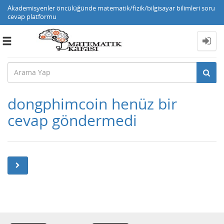
Akademisyenler öncülüğünde matematik/fizik/bilgisayar bilimleri soru
cevap platformu
Toggle
navigation
dongphimcoin henüz bir
cevap göndermedi