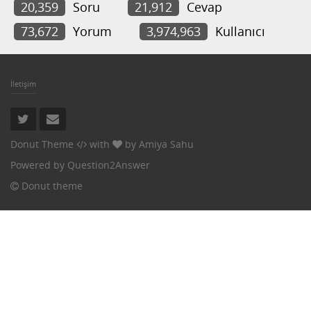
20,359
Soru
21,912
Cevap
73,672
Yorum
3,974,963
Kullanıcı
İletişim
Donut Theme
with
by
Amiya Sahu
Powered by
Question2Answer
Donut theme