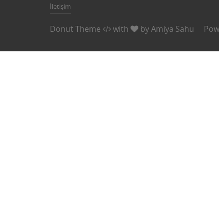
İletişim
Donut Theme
with
by
Amiya Sahu
Pow