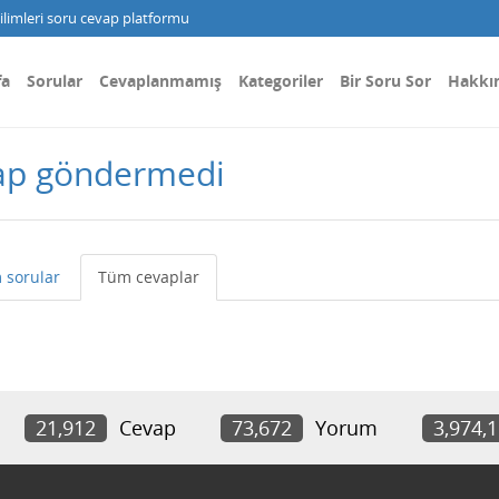
limleri soru cevap platformu
fa
Sorular
Cevaplanmamış
Kategoriler
Bir Soru Sor
Hakkı
vap göndermedi
 sorular
Tüm cevaplar
21,912
Cevap
73,672
Yorum
3,974,