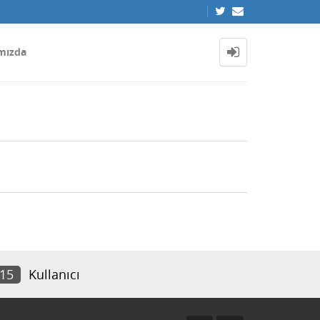
mızda
115
Kullanıcı