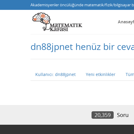
Akademisyenler öncülüğünde matematik/fizik/bilgisayar bi
Anasay
dn88jpnet henüz bir ce
Kullanıcı: dn88jpnet
Yeni etkinlikler
Tüm
20,359
Soru