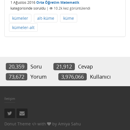
1 Ağustos 2016
Orta Öğretim Matematik
kategorisinde
soruldu
|
10.2k
kez görüntülendi
kümeler
alt-küme
küme
kümeler-alt
20,359
Soru
21,912
Cevap
73,672
Yorum
3,976,066
Kullanıcı
İletişim
Donut Theme
with
by
Amiya Sahu