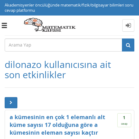
Akademisyenler öncülüğünde matematik/fizik/bilgisayar bilimleri soru
cevap platformu
Toggle
navigation
dilonazo kullanıcısına ait
son etkinlikler
a kümesinin en çok 1 elemanlı alt
1
küme sayısı 17 olduğuna göre a
cevap
kümesinin eleman sayısı kaçtır