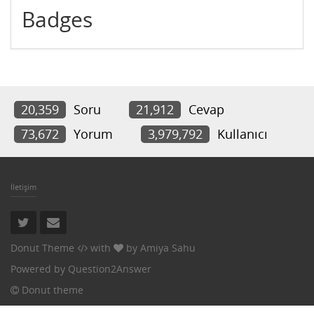
Badges
20,359
Soru
21,912
Cevap
73,672
Yorum
3,979,792
Kullanıcı
İletişim
Donut Theme
with
by
Amiya Sahu
Powered by
Question2Answer
Donut theme