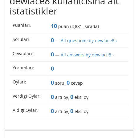
dewlace8 kullanıcısına ait
istatistikler
Puanları:
10
puan (
4,881
. sırada)
Soruları:
0
—
All questions by dewlace8 ›
Cevapları:
0
—
All answers by dewlace8 ›
Yorumları:
0
Oyları:
0
0
soru,
cevap
Verdiği Oylar:
0
0
artı oy,
eksi oy
Aldığı Oylar:
0
0
artı oy,
eksi oy