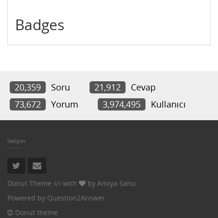
Badges
20,359
Soru
21,912
Cevap
73,672
Yorum
3,974,495
Kullanıcı
İletişim
Donut Theme
with
by
Amiya Sahu
Powered by
Question2Answer
Donut theme