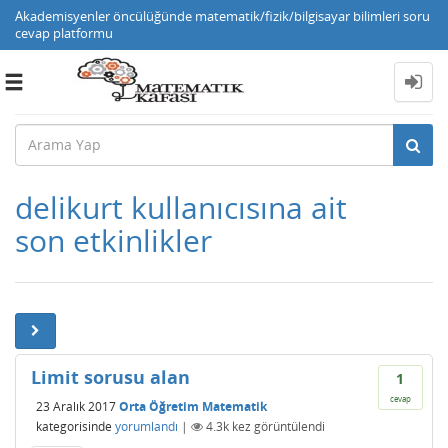
Akademisyenler öncülüğünde matematik/fizik/bilgisayar bilimleri soru
cevap platformu
Toggle
navigation
delikurt kullanıcısına ait
son etkinlikler
Limit sorusu alan
1
cevap
23 Aralık 2017
Orta Öğretim Matematik
kategorisinde
yorumlandı
|
4.3k
kez görüntülendi