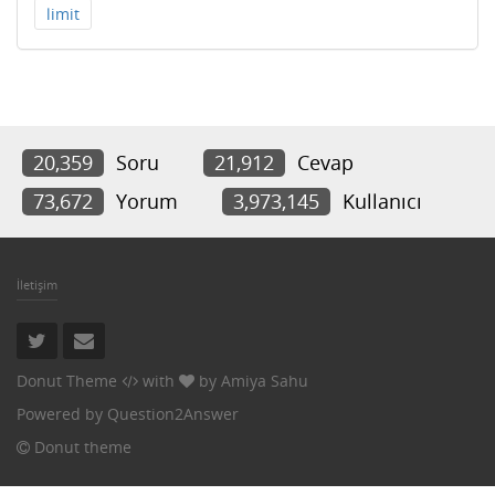
limit
20,359
Soru
21,912
Cevap
73,672
Yorum
3,973,145
Kullanıcı
İletişim
Donut Theme
with
by
Amiya Sahu
Powered by
Question2Answer
Donut theme