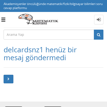
Akademisyenler öncülüğünde matematik/fizik/bilgisayar bilimleri soru
cevap platformu
Toggle
navigation
delcardsnz1 henüz bir
mesaj göndermedi