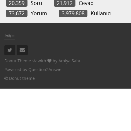
20,359
Soru
21,912
Cevap
73,672
Yorum
3,979,808
Kullanıcı
İletişim
Donut Theme
with
by
Amiya Sahu
Powered by
Question2Answer
Donut theme