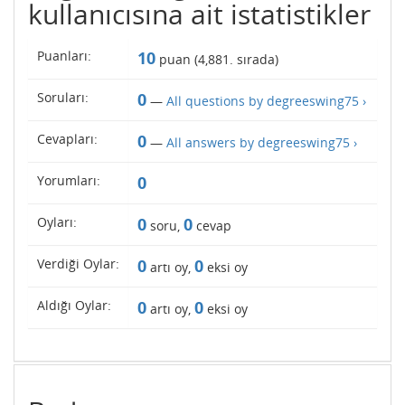
kullanıcısına ait istatistikler
Puanları:
10
puan (
4,881
. sırada)
Soruları:
0
—
All questions by degreeswing75 ›
Cevapları:
0
—
All answers by degreeswing75 ›
Yorumları:
0
Oyları:
0
0
soru,
cevap
Verdiği Oylar:
0
0
artı oy,
eksi oy
Aldığı Oylar:
0
0
artı oy,
eksi oy