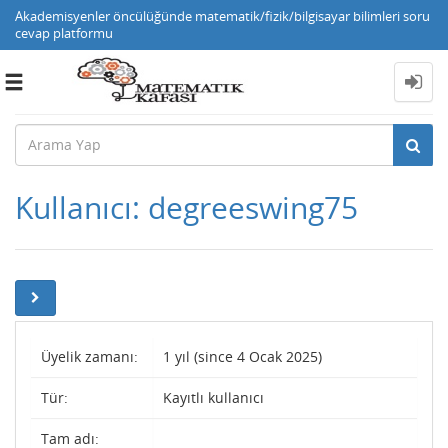
Akademisyenler öncülüğünde matematik/fizik/bilgisayar bilimleri soru
cevap platformu
Toggle
navigation
Kullanıcı: degreeswing75
Üyelik zamanı:
1 yıl (since 4 Ocak 2025)
Tür:
Kayıtlı kullanıcı
Tam adı: