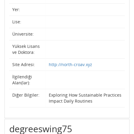
Yer:
Lise:
Üniversite:
Yüksek Lisans
ve Doktora:
Site Adresi:
http://north-croav.xyz
İlgilendiği
Alan(lar):
Diğer Bilgiler:
Exploring How Sustainable Practices
Impact Daily Routines
degreeswing75