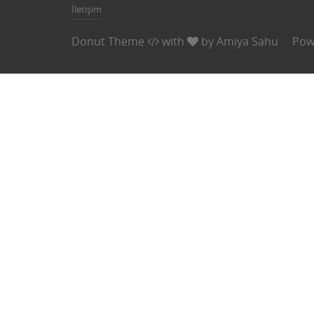
İletişim
Donut Theme
with
by
Amiya Sahu
Pow