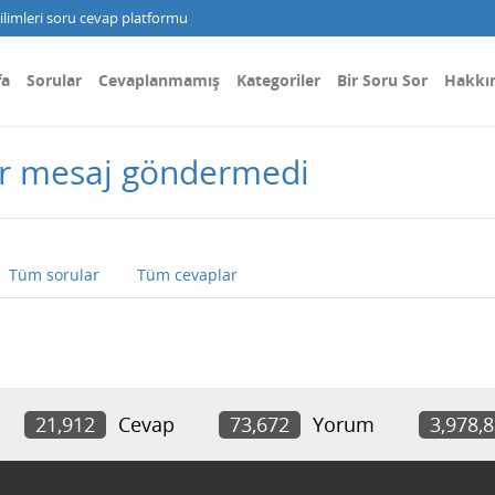
limleri soru cevap platformu
fa
Sorular
Cevaplanmamış
Kategoriler
Bir Soru Sor
Hakkı
r mesaj göndermedi
Tüm sorular
Tüm cevaplar
21,912
Cevap
73,672
Yorum
3,978,