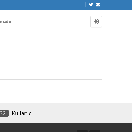
mızda
832
Kullanıcı