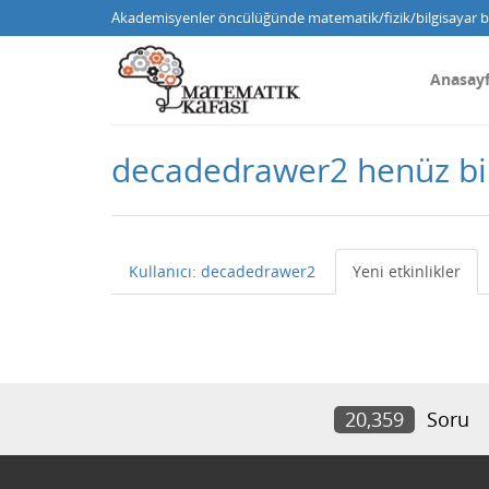
Akademisyenler öncülüğünde matematik/fizik/bilgisayar bi
Anasay
decadedrawer2 henüz bi
Kullanıcı: decadedrawer2
Yeni etkinlikler
20,359
Soru