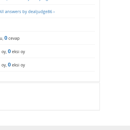
All answers by dealjudge86 ›
0
u,
cevap
0
ı oy,
eksi oy
0
ı oy,
eksi oy