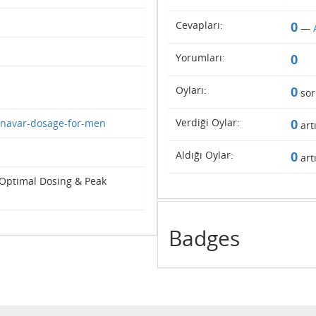
Cevapları:
0
—
Yorumları:
0
Oyları:
0
sor
Verdiği Oylar:
0
anavar-dosage-for-men
art
Aldığı Oylar:
0
art
 Optimal Dosing & Peak
Badges