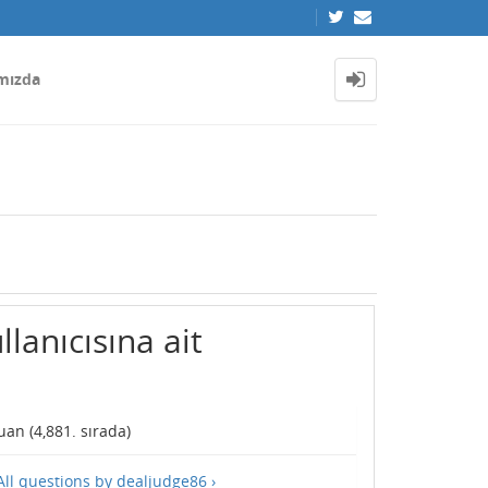
mızda
lanıcısına ait
an (
4,881
. sırada)
All questions by dealjudge86 ›