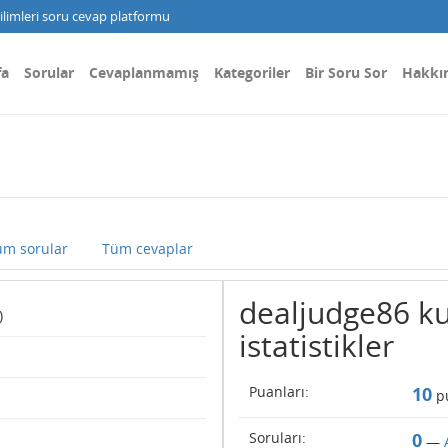
limleri soru cevap platformu
fa
Sorular
Cevaplanmamış
Kategoriler
Bir Soru Sor
Hakkı
üm sorular
Tüm cevaplar
dealjudge86 kul
)
istatistikler
Puanları:
10
pu
Soruları:
0
—