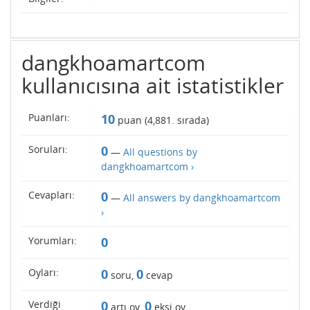
dangkhoamartcom
kullanıcısına ait istatistikler
Puanları:
10
puan (
4,881
. sırada)
Soruları:
0
—
All questions by
dangkhoamartcom ›
Cevapları:
0
—
All answers by dangkhoamartcom
›
Yorumları:
0
Oyları:
0
0
soru,
cevap
Verdiği
0
0
artı oy,
eksi oy