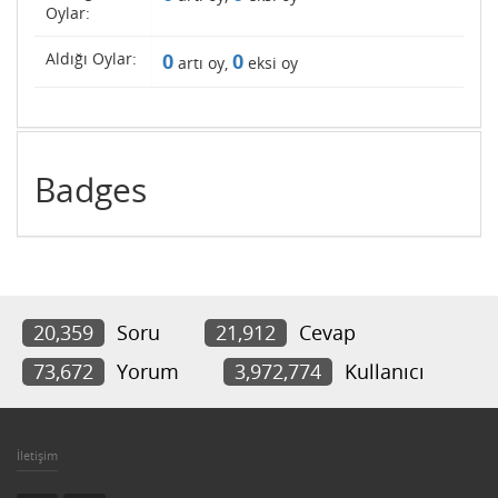
Oylar:
Aldığı Oylar:
0
0
artı oy,
eksi oy
Badges
20,359
Soru
21,912
Cevap
73,672
Yorum
3,972,774
Kullanıcı
İletişim