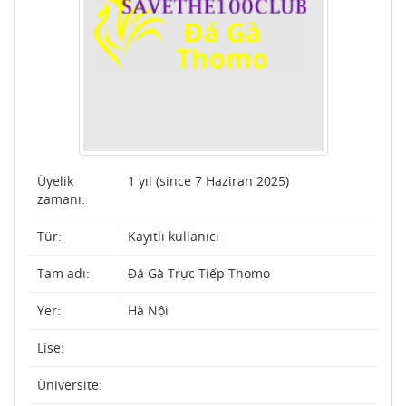
Üyelik
1 yıl (since 7 Haziran 2025)
zamanı:
Tür:
Kayıtlı kullanıcı
Tam adı:
Đá Gà Trực Tiếp Thomo
Yer:
Hà Nội
Lise:
Üniversite: