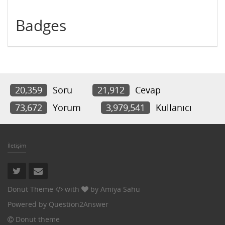
Badges
20,359
Soru
21,912
Cevap
73,672
Yorum
3,979,541
Kullanıcı
İletişim
Donut Theme
with
by
Amiya Sahu
Powered by
Question2Answer
Donut theme