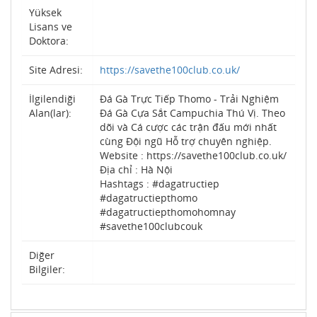
Yüksek
Lisans ve
Doktora:
Site Adresi:
https://savethe100club.co.uk/
İlgilendiği
Đá Gà Trực Tiếp Thomo - Trải Nghiệm
Alan(lar):
Đá Gà Cựa Sắt Campuchia Thú Vị. Theo
dõi và Cá cược các trận đấu mới nhất
cùng Đội ngũ Hỗ trợ chuyên nghiệp.
Website : https://savethe100club.co.uk/
Địa chỉ : Hà Nội
Hashtags : #dagatructiep
#dagatructiepthomo
#dagatructiepthomohomnay
#savethe100clubcouk
Diğer
Bilgiler: