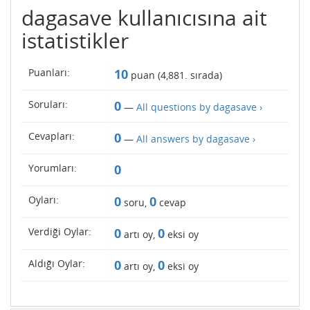
dagasave kullanıcısına ait
istatistikler
Puanları:
10
puan (
4,881
. sırada)
Soruları:
0
—
All questions by dagasave ›
Cevapları:
0
—
All answers by dagasave ›
Yorumları:
0
Oyları:
0
0
soru,
cevap
Verdiği Oylar:
0
0
artı oy,
eksi oy
Aldığı Oylar:
0
0
artı oy,
eksi oy