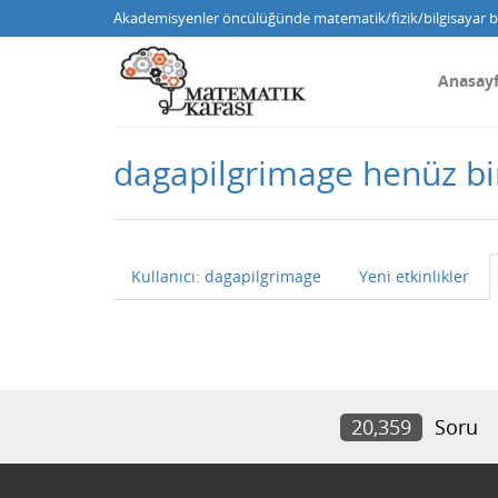
Akademisyenler öncülüğünde matematik/fizik/bilgisayar bi
Anasay
dagapilgrimage henüz b
Kullanıcı: dagapilgrimage
Yeni etkinlikler
20,359
Soru