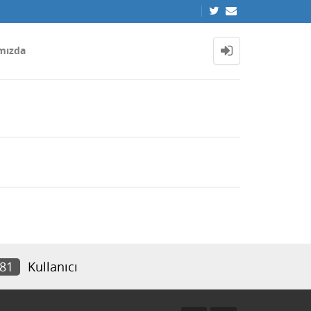
mızda
781
Kullanıcı