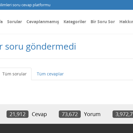
limleri soru cevap platformu
fa
Sorular
Cevaplanmamış
Kategoriler
Bir Soru Sor
Hakkı
ir soru göndermedi
Tüm sorular
Tüm cevaplar
21,912
Cevap
73,672
Yorum
3,972,