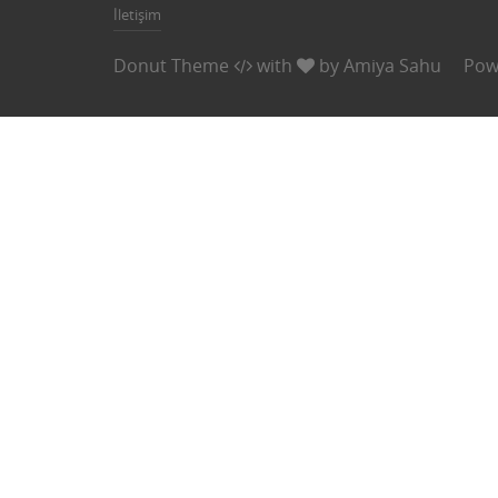
İletişim
Donut Theme
with
by
Amiya Sahu
Pow