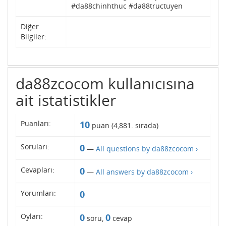
#da88chinhthuc #da88tructuyen
Diğer
Bilgiler:
da88zcocom kullanıcısına
ait istatistikler
Puanları:
10
puan (
4,881
. sırada)
Soruları:
0
—
All questions by da88zcocom ›
Cevapları:
0
—
All answers by da88zcocom ›
Yorumları:
0
Oyları:
0
0
soru,
cevap