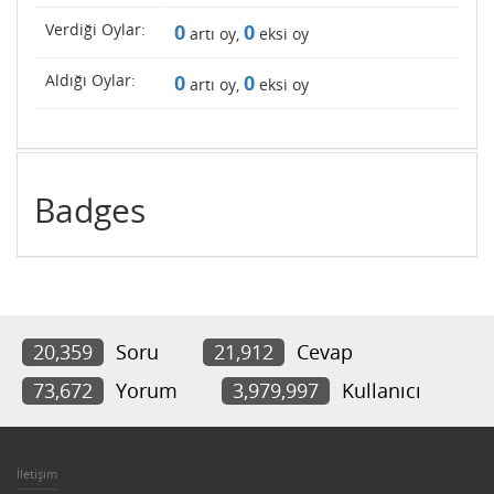
Verdiği Oylar:
0
0
artı oy,
eksi oy
Aldığı Oylar:
0
0
artı oy,
eksi oy
Badges
20,359
Soru
21,912
Cevap
73,672
Yorum
3,979,997
Kullanıcı
İletişim