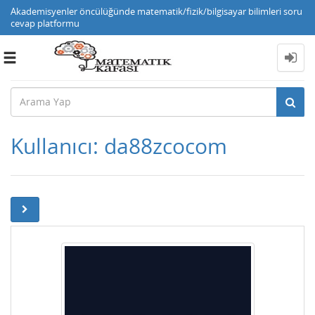
Akademisyenler öncülüğünde matematik/fizik/bilgisayar bilimleri soru
cevap platformu
Toggle
navigation
Kullanıcı: da88zcocom