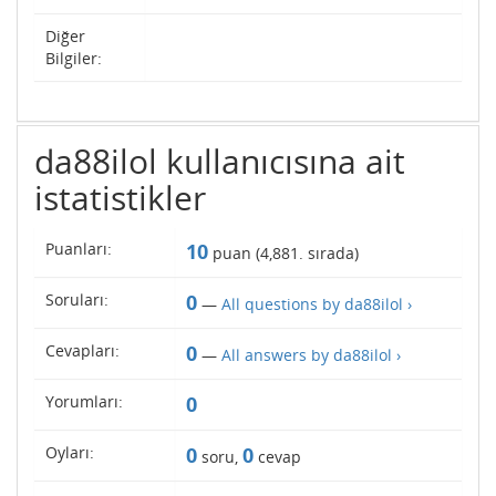
Diğer
Bilgiler:
da88ilol kullanıcısına ait
istatistikler
Puanları:
10
puan (
4,881
. sırada)
Soruları:
0
—
All questions by da88ilol ›
Cevapları:
0
—
All answers by da88ilol ›
Yorumları:
0
Oyları:
0
0
soru,
cevap