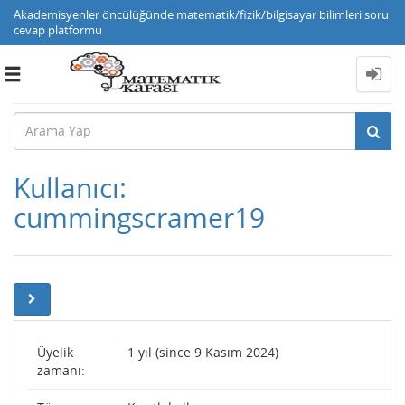
Akademisyenler öncülüğünde matematik/fizik/bilgisayar bilimleri soru
cevap platformu
Toggle
navigation
Kullanıcı:
cummingscramer19
Üyelik
1 yıl (since 9 Kasım 2024)
zamanı: