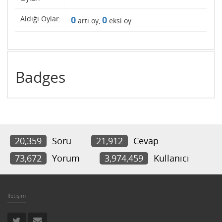
Aldığı Oylar:
0
0
artı oy,
eksi oy
Badges
20,359
Soru
21,912
Cevap
73,672
Yorum
3,974,459
Kullanıcı
İletişim