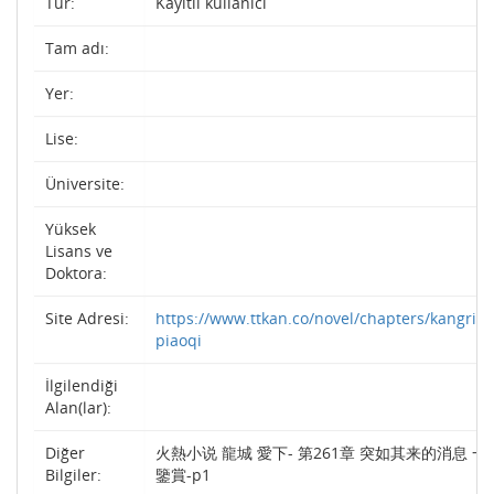
Tür:
Kayıtlı kullanıcı
Tam adı:
Yer:
Lise:
Üniversite:
Yüksek
Lisans ve
Doktora:
Site Adresi:
https://www.ttkan.co/novel/chapters/kangriz
piaoqi
İlgilendiği
Alan(lar):
Diğer
火熱小说 龍城 愛下- 第261章 突如其来的消息 
Bilgiler:
鑒賞-p1