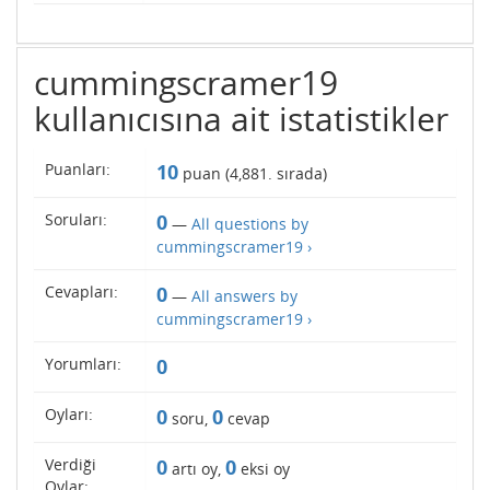
cummingscramer19
kullanıcısına ait istatistikler
Puanları:
10
puan (
4,881
. sırada)
Soruları:
0
—
All questions by
cummingscramer19 ›
Cevapları:
0
—
All answers by
cummingscramer19 ›
Yorumları:
0
Oyları:
0
0
soru,
cevap
Verdiği
0
0
artı oy,
eksi oy
Oylar: