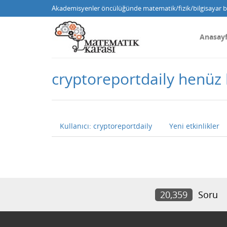
Akademisyenler öncülüğünde matematik/fizik/bilgisayar bi
Anasay
cryptoreportdaily henüz
Kullanıcı: cryptoreportdaily
Yeni etkinlikler
20,359
Soru