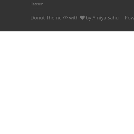
İletişim
Donut Theme
with
by
Amiya Sahu
Pow