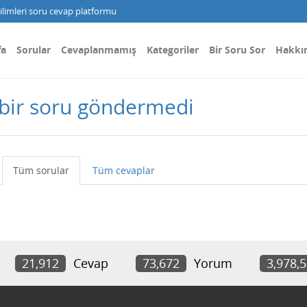
limleri soru cevap platformu
fa
Sorular
Cevaplanmamış
Kategoriler
Bir Soru Sor
Hakkı
 bir soru göndermedi
Tüm sorular
Tüm cevaplar
21,912
Cevap
73,672
Yorum
3,978,