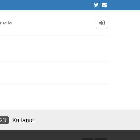
mızda
523
Kullanıcı