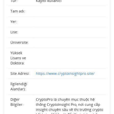
Tür:
Kayıtlı kullanıcı
Tam adı:
Yer:
Lise:
Üniversite:
Yüksek
Lisans ve
Doktora:
Site Adresi:
https://www.cryptoinsightpro.site/
İlgilendiği
Alan(lar):
Diğer
CryptoPro là chuyên mục thuộc hệ
Bilgiler:
thống CryptoInsight Pro, nơi cung cấp
insight chuyên sâu về thị trường crypto