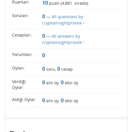
Puanları:
10
puan (
4,881
. sırada)
Soruları:
0
—
All questions by
cryptoinsightprosite ›
Cevapları:
0
—
All answers by
cryptoinsightprosite ›
Yorumları:
0
Oyları:
0
0
soru,
cevap
Verdiği
0
0
artı oy,
eksi oy
Oylar:
Aldığı Oylar:
0
0
artı oy,
eksi oy