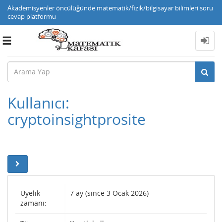
Akademisyenler öncülüğünde matematik/fizik/bilgisayar bilimleri soru
cevap platformu
Toggle
navigation
Kullanıcı:
cryptoinsightprosite
Üyelik
7 ay (since 3 Ocak 2026)
zamanı: