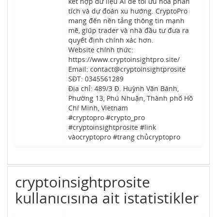
kết hợp dữ liệu AI để tối ưu hóa phân
tích và dự đoán xu hướng. CryptoPro
mang đến nền tảng thông tin mạnh
mẽ, giúp trader và nhà đầu tư đưa ra
quyết định chính xác hơn.
Website chính thức:
https://www.cryptoinsightpro.site/
Email: contact@cryptoinsightprosite
SĐT: 0345561289
Địa chỉ: 489/3 Đ. Huỳnh Văn Bánh,
Phường 13, Phú Nhuận, Thành phố Hồ
Chí Minh, Vietnam
#cryptopro #crypto_pro
#cryptoinsightprosite #link
vàocryptopro #trang chủcryptopro
cryptoinsightprosite
kullanıcısına ait istatistikler