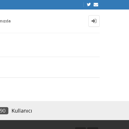
mızda
790
Kullanıcı