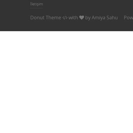
İletişim
Donut Theme
with
by
Amiya Sahu
Pow