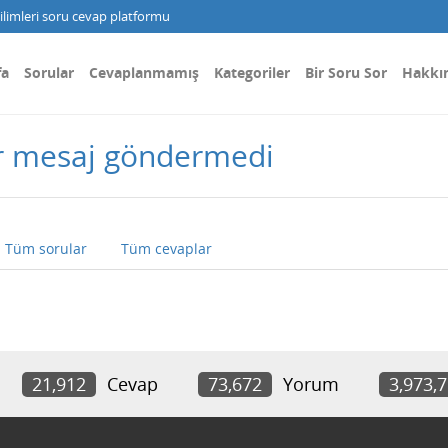
limleri soru cevap platformu
fa
Sorular
Cevaplanmamış
Kategoriler
Bir Soru Sor
Hakkı
r mesaj göndermedi
Tüm sorular
Tüm cevaplar
21,912
Cevap
73,672
Yorum
3,973,