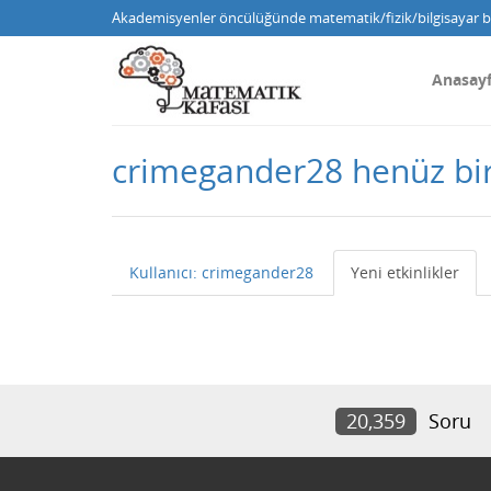
Akademisyenler öncülüğünde matematik/fizik/bilgisayar bi
Anasay
crimegander28 henüz bi
Kullanıcı: crimegander28
Yeni etkinlikler
20,359
Soru