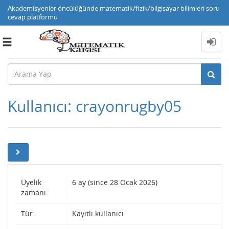
Akademisyenler öncülüğünde matematik/fizik/bilgisayar bilimleri soru
cevap platformu
Toggle
navigation
Kullanıcı: crayonrugby05
Üyelik
6 ay (since 28 Ocak 2026)
zamanı:
Tür:
Kayıtlı kullanıcı