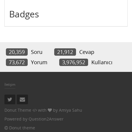
Badges
20,359
Soru
21,912
Cevap
73,672
Yorum
3,976,952
Kullanıcı
İletişim
Donut Theme
with
by
Amiya Sahu
Powered by
Question2Answer
Donut theme