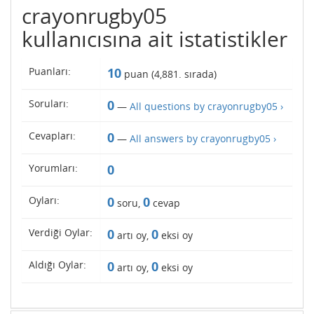
crayonrugby05
kullanıcısına ait istatistikler
Puanları:
10
puan (
4,881
. sırada)
Soruları:
0
—
All questions by crayonrugby05 ›
Cevapları:
0
—
All answers by crayonrugby05 ›
Yorumları:
0
Oyları:
0
0
soru,
cevap
Verdiği Oylar:
0
0
artı oy,
eksi oy
Aldığı Oylar:
0
0
artı oy,
eksi oy