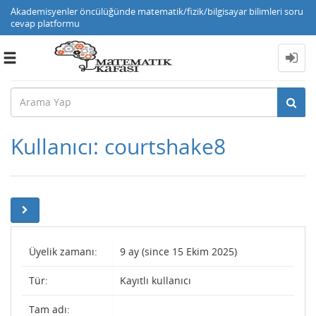
Akademisyenler öncülüğünde matematik/fizik/bilgisayar bilimleri soru
cevap platformu
Toggle
navigation
Kullanıcı: courtshake8
Üyelik zamanı:
9 ay (since 15 Ekim 2025)
Tür:
Kayıtlı kullanıcı
Tam adı: