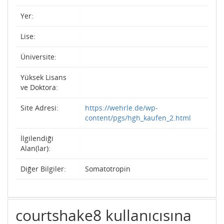
Yer:
Lise:
Üniversite:
Yüksek Lisans
ve Doktora:
Site Adresi:
https://wehrle.de/wp-
content/pgs/hgh_kaufen_2.html
İlgilendiği
Alan(lar):
Diğer Bilgiler:
Somatotropin
courtshake8 kullanıcısına