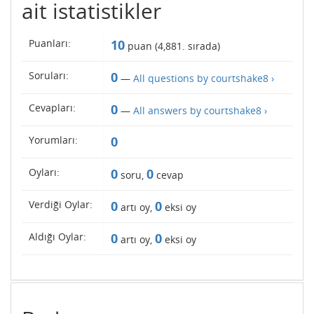
ait istatistikler
Puanları:
10
puan (
4,881
. sırada)
Soruları:
0
—
All questions by courtshake8 ›
Cevapları:
0
—
All answers by courtshake8 ›
Yorumları:
0
Oyları:
0
0
soru,
cevap
Verdiği Oylar:
0
0
artı oy,
eksi oy
Aldığı Oylar:
0
0
artı oy,
eksi oy