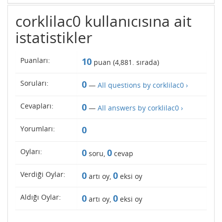
corklilac0 kullanıcısına ait
istatistikler
Puanları:
10
puan (
4,881
. sırada)
Soruları:
0
—
All questions by corklilac0 ›
Cevapları:
0
—
All answers by corklilac0 ›
Yorumları:
0
Oyları:
0
0
soru,
cevap
Verdiği Oylar:
0
0
artı oy,
eksi oy
Aldığı Oylar:
0
0
artı oy,
eksi oy