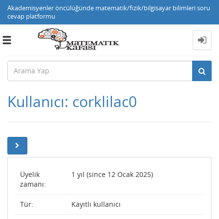
Akademisyenler öncülüğünde matematik/fizik/bilgisayar bilimleri soru
cevap platformu
Toggle
navigation
Kullanıcı: corklilac0
Üyelik
1 yıl (since 12 Ocak 2025)
zamanı:
Tür:
Kayıtlı kullanıcı