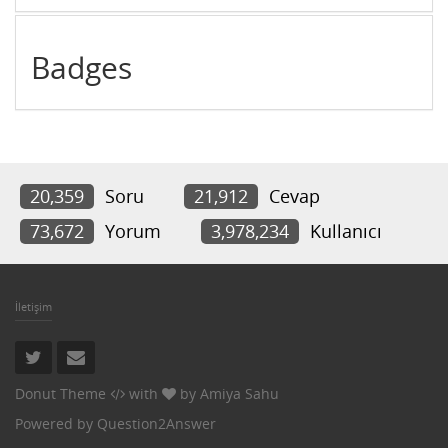
Badges
20,359
Soru
21,912
Cevap
73,672
Yorum
3,978,234
Kullanıcı
İletişim
Donut Theme
with
by
Amiya Sahu
Powered by
Question2Answer