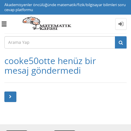
Akademisyenler öncülüğünde matematik/fizik/bilgisayar bilimleri soru
cevap platformu
Toggle
navigation
cooke50otte henüz bir
mesaj göndermedi