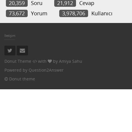
20,359
Soru
21,912
Cevap
73,672
Yorum
3,978,706
Kullanıcı
İletişim
Donut Theme
with
by
Amiya Sahu
Powered by
Question2Answer
Donut theme