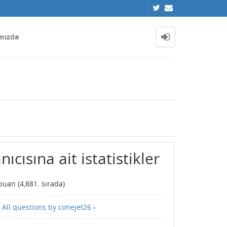
mızda
ıcısına ait istatistikler
uan (
4,881
. sırada)
—
All questions by conejet26 ›