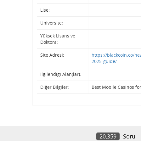
Lise:
Üniversite:
Yüksek Lisans ve
Doktora:
Site Adresi:
https://blackcoin.co/ne
2025-guide/
İlgilendiği Alan(lar):
Diğer Bilgiler:
Best Mobile Casinos for
20,359
Soru