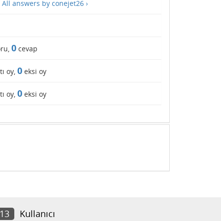
—
All answers by conejet26 ›
0
ru,
cevap
0
tı oy,
eksi oy
0
tı oy,
eksi oy
113
Kullanıcı