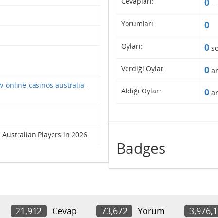
Cevapları:
0
Yorumları:
0
Oyları:
0
so
Verdiği Oylar:
0
ar
w-online-casinos-australia-
Aldığı Oylar:
0
ar
 Australian Players in 2026
Badges
21,912
Cevap
73,672
Yorum
3,976,