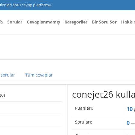
limleri soru cevap platformu
fa
Sorular
Cevaplanmamış
Kategoriler
Bir Soru Sor
Hakkı
sorular
Tüm cevaplar
conejet26 kullan
26)
Puanları:
10
p
Soruları:
0