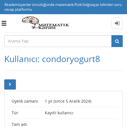
Akademisyenler öncülüğünde matematik/fizik/bilgisayar bilimleri soru
cevap platformu
Toggle
navigation
Kullanıcı: condoryogurt8
Üyelik zamanı:
1 yıl (since 5 Aralık 2024)
Tür:
Kayıtlı kullanıcı
Tam adı: