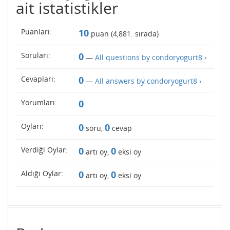
ait istatistikler
Puanları:
10
puan (
4,881
. sırada)
Soruları:
0
—
All questions by condoryogurt8 ›
Cevapları:
0
—
All answers by condoryogurt8 ›
Yorumları:
0
Oyları:
0
0
soru,
cevap
Verdiği Oylar:
0
0
artı oy,
eksi oy
Aldığı Oylar:
0
0
artı oy,
eksi oy