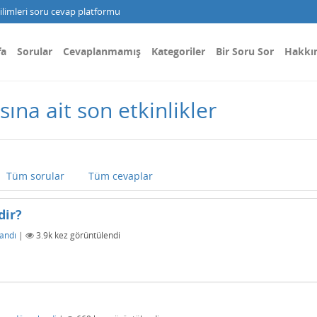
limleri soru cevap platformu
fa
Sorular
Cevaplanmamış
Kategoriler
Bir Soru Sor
Hakkı
ına ait son etkinlikler
Tüm sorular
Tüm cevaplar
dir?
andı
|
3.9k
kez görüntülendi