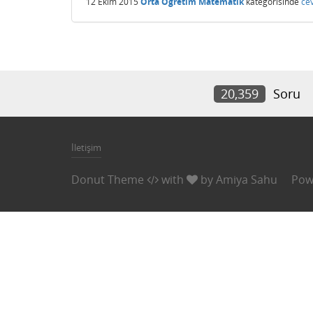
12 Ekim 2015
Orta Öğretim Matematik
kategorisinde
ce
20,359
Soru
İletişim
Donut Theme
with
by
Amiya Sahu
Pow