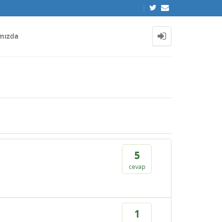
mızda
5
cevap
1