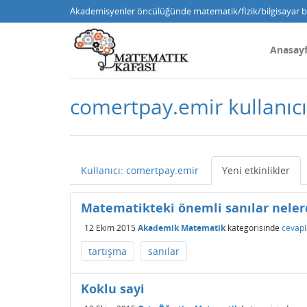
Akademisyenler öncülüğünde matematik/fizik/bilgisayar bi
Anasay
comertpay.emir kullanıcıs
Kullanıcı: comertpay.emir
Yeni etkinlikler
Matematikteki önemli sanılar neler
12 Ekim 2015
Akademik Matematik
kategorisinde
cevapl
tartışma
sanılar
Koklu sayi