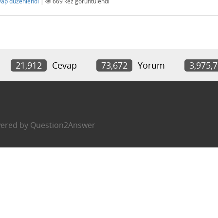
vap düzenlendi
|
669
kez görüntülendi
21,912
Cevap
73,672
Yorum
3,975,
ered by
Question2Answer