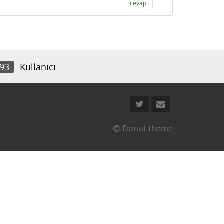
cevap
793
Kullanıcı
Donut theme