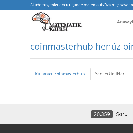
Akademisyenler öncülüğünde matematik/fizik/bilgisayar bi
Anasay
coinmasterhub henüz bi
Kullanıcı: coinmasterhub
Yeni etkinlikler
20,359
Soru