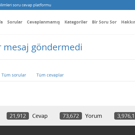
limleri soru cevap platformu
fa
Sorular
Cevaplanmamış
Kategoriler
Bir Soru Sor
Hakkı
r mesaj göndermedi
Tüm sorular
Tüm cevaplar
21,912
Cevap
73,672
Yorum
3,976,