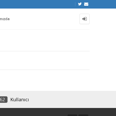
mızda
162
Kullanıcı