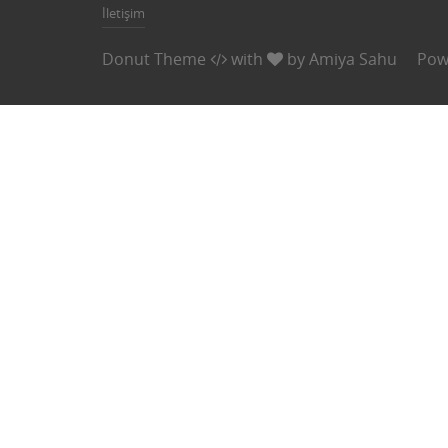
İletişim
Donut Theme
with
by
Amiya Sahu
Pow