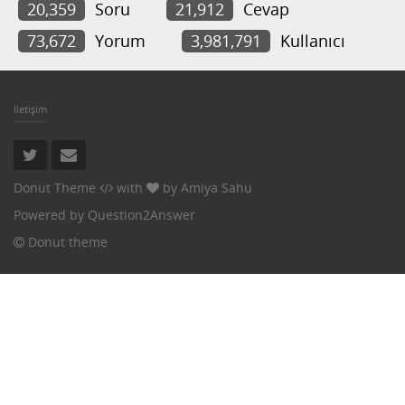
20,359
Soru
21,912
Cevap
73,672
Yorum
3,981,791
Kullanıcı
İletişim
Donut Theme
with
by
Amiya Sahu
Powered by
Question2Answer
Donut theme