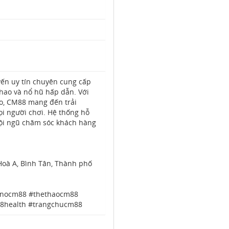
uyến uy tín chuyên cung cấp
 thao và nổ hũ hấp dẫn. Với
ao, CM88 mang đến trải
i người chơi. Hệ thống hỗ
ội ngũ chăm sóc khách hàng
 Hoà A, Bình Tân, Thành phố
inocm88 #thethaocm88
health #trangchucm88