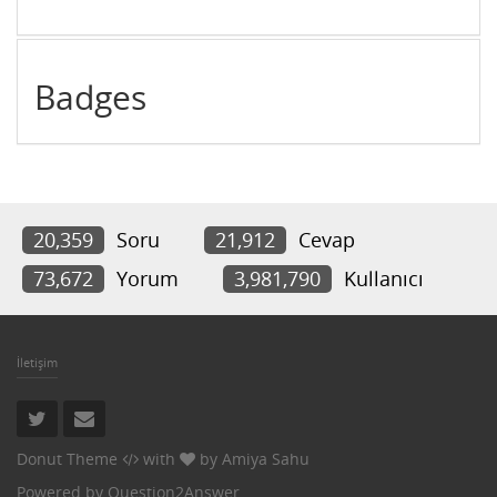
Badges
20,359
Soru
21,912
Cevap
73,672
Yorum
3,981,790
Kullanıcı
İletişim
Donut Theme
with
by
Amiya Sahu
Powered by
Question2Answer