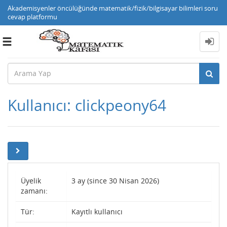
Akademisyenler öncülüğünde matematik/fizik/bilgisayar bilimleri soru
cevap platformu
Toggle
navigation
Kullanıcı: clickpeony64
Üyelik
3 ay (since 30 Nisan 2026)
zamanı:
Tür:
Kayıtlı kullanıcı