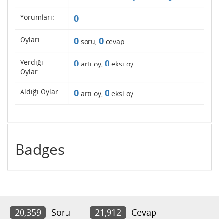
Yorumları:
0
Oyları:
0
0
soru,
cevap
Verdiği
0
0
artı oy,
eksi oy
Oylar:
Aldığı Oylar:
0
0
artı oy,
eksi oy
Badges
20,359
Soru
21,912
Cevap