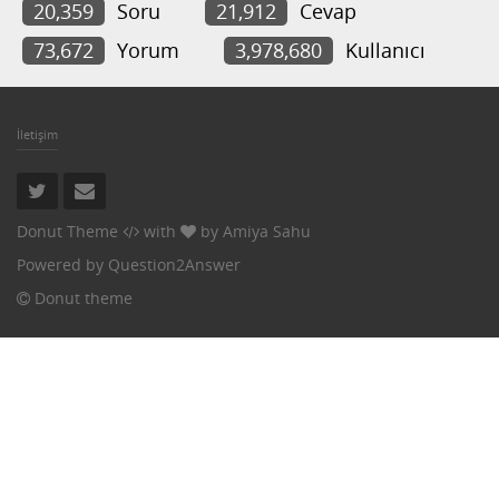
20,359
Soru
21,912
Cevap
73,672
Yorum
3,978,680
Kullanıcı
İletişim
Donut Theme
with
by
Amiya Sahu
Powered by
Question2Answer
Donut theme