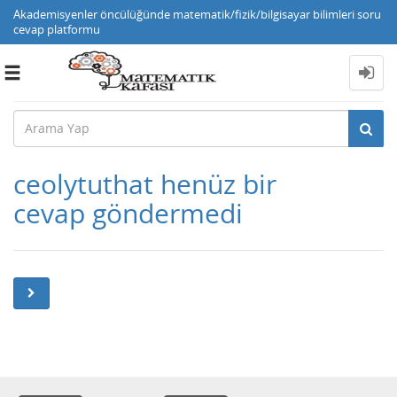
Akademisyenler öncülüğünde matematik/fizik/bilgisayar bilimleri soru
cevap platformu
Toggle
navigation
ceolytuthat henüz bir
cevap göndermedi