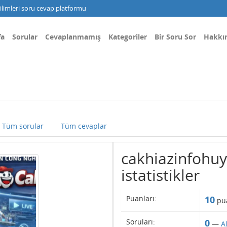
limleri soru cevap platformu
fa
Sorular
Cevaplanmamış
Kategoriler
Bir Soru Sor
Hakkı
Tüm sorular
Tüm cevaplar
cakhiazinfohuy 
istatistikler
Puanları:
10
pua
Soruları:
0
—
A