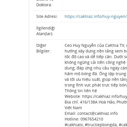
Doktora:
Site Adresi:
https://cakhiaz.info/huy-nguyen/
İlgilendiği
Alan(lar):
Diğer
Ceo Huy Nguyễn của CaKhia TV, 
Bilgiler:
hướng xây dựng nền tảng xem bó
tốc độ cao và dễ tiếp cận. Dưới 
không ngừng cải tiến công nghệ
dung, đáp ứng nhu cầu ngày càn
hâm mộ bóng đá. Ông tập trung 
và tối ưu hiệu suất, giúp nền tản
trong lĩnh vực phát trực tiếp bón
Thông tin liên hệ
Website: https://cakhiaz.info/hu
Địa chỉ: 416/138A Hoà Hảo, Phườ
Việt Nam
Email: contact@cakhiaz.info
Hotline: 0967654210
#cakhiatv, #tructiepbongda, #cak