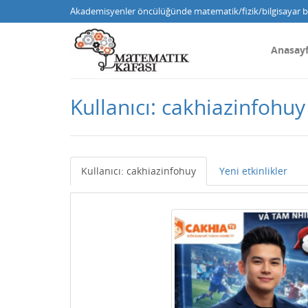
Akademisyenler öncülüğünde matematik/fizik/bilgisayar bi
Anasay
Kullanıcı: cakhiazinfohuy
Kullanıcı: cakhiazinfohuy
Yeni etkinlikler