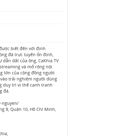
được biết đến với định
ng đá trực tuyến ổn định,
sự dẫn dắt của ông, CaKhia TV
 streaming và mở rộng nội
g lớn của cộng đồng người
vào trải nghiệm người dùng
g duy trì vị thế cạnh tranh
g đá.
y-nguyen/
ng 8, Quận 10, Hồ Chí Minh,
hia,