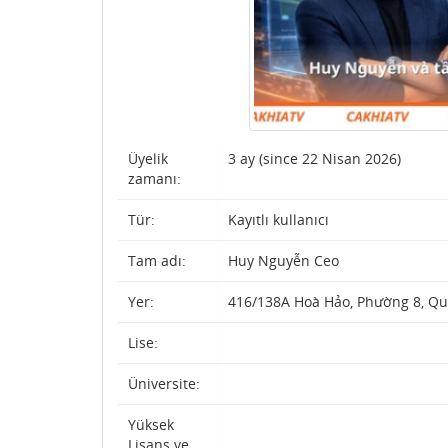
Üyelik
3 ay (since 22 Nisan 2026)
zamanı:
Tür:
Kayıtlı kullanıcı
Tam adı:
Huy Nguyễn Ceo
Yer:
416/138A Hoà Hảo, Phường 8, Qu
Lise:
Üniversite:
Yüksek
Lisans ve