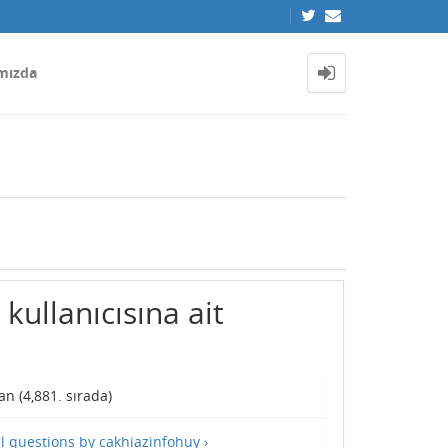
mızda
kullanıcısına ait
n (
4,881
. sırada)
ll questions by cakhiazinfohuy ›