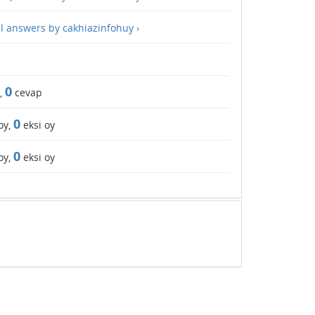
ll answers by cakhiazinfohuy ›
0
,
cevap
0
oy,
eksi oy
0
oy,
eksi oy