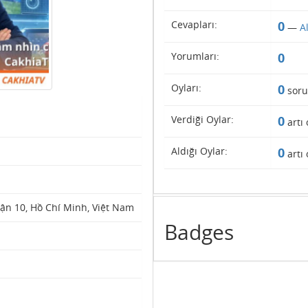
Cevapları:
0
—
A
Yorumları:
0
Oyları:
0
soru
Verdiği Oylar:
0
artı 
Aldığı Oylar:
0
artı 
ận 10, Hồ Chí Minh, Việt Nam
Badges