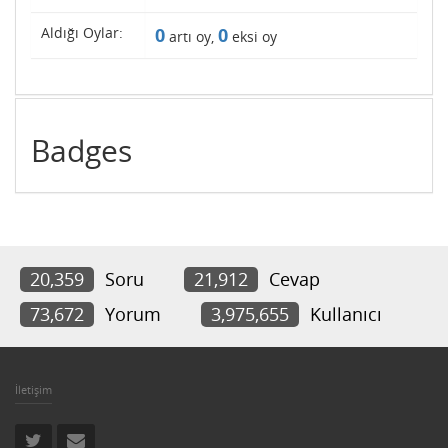
Aldığı Oylar:
0
0
artı oy,
eksi oy
Badges
20,359
Soru
21,912
Cevap
73,672
Yorum
3,975,655
Kullanıcı
İletişim