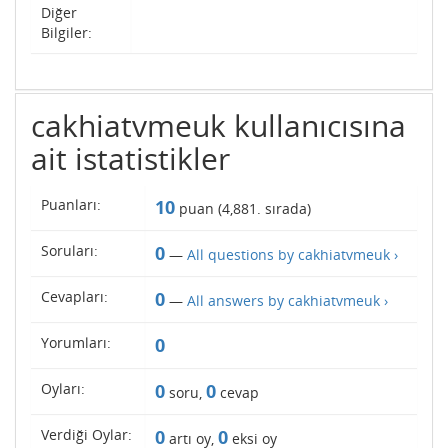
Diğer
Bilgiler:
cakhiatvmeuk kullanıcısına
ait istatistikler
Puanları:
10
puan (
4,881
. sırada)
Soruları:
0
—
All questions by cakhiatvmeuk ›
Cevapları:
0
—
All answers by cakhiatvmeuk ›
Yorumları:
0
Oyları:
0
0
soru,
cevap
Verdiği Oylar:
0
0
artı oy,
eksi oy