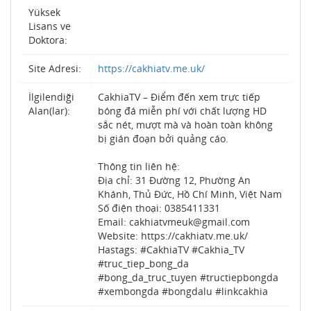
Yüksek
Lisans ve
Doktora:
Site Adresi:
https://cakhiatv.me.uk/
İlgilendiği
CakhiaTV – Điểm đến xem trực tiếp
Alan(lar):
bóng đá miễn phí với chất lượng HD
sắc nét, mượt mà và hoàn toàn không
bị gián đoạn bởi quảng cáo.
Thông tin liên hệ:
Địa chỉ: 31 Đường 12, Phường An
Khánh, Thủ Đức, Hồ Chí Minh, Việt Nam
Số điện thoại: 0385411331
Email: cakhiatvmeuk@gmail.com
Website: https://cakhiatv.me.uk/
Hastags: #CakhiaTV #Cakhia_TV
#truc_tiep_bong_da
#bong_da_truc_tuyen #tructiepbongda
#xembongda #bongdalu #linkcakhia