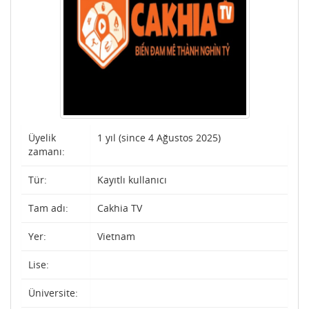
Üyelik
1 yıl (since 4 Ağustos 2025)
zamanı:
Tür:
Kayıtlı kullanıcı
Tam adı:
Cakhia TV
Yer:
Vietnam
Lise:
Üniversite: