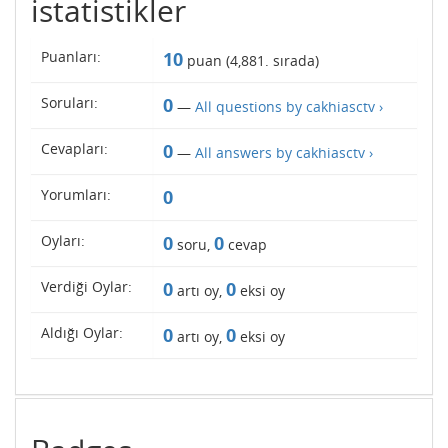
istatistikler
Puanları:
10
puan (
4,881
. sırada)
Soruları:
0
—
All questions by cakhiasctv ›
Cevapları:
0
—
All answers by cakhiasctv ›
Yorumları:
0
Oyları:
0
0
soru,
cevap
Verdiği Oylar:
0
0
artı oy,
eksi oy
Aldığı Oylar:
0
0
artı oy,
eksi oy