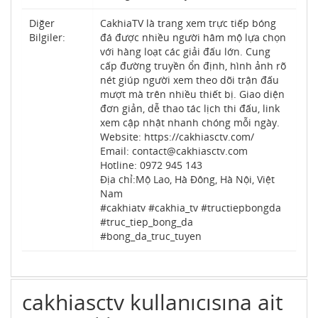
Diğer
CakhiaTV là trang xem trực tiếp bóng
Bilgiler:
đá được nhiều người hâm mộ lựa chọn
với hàng loạt các giải đấu lớn. Cung
cấp đường truyền ổn định, hình ảnh rõ
nét giúp người xem theo dõi trận đấu
mượt mà trên nhiều thiết bị. Giao diện
đơn giản, dễ thao tác lịch thi đấu, link
xem cập nhật nhanh chóng mỗi ngày.
Website: https://cakhiasctv.com/
Email: contact@cakhiasctv.com
Hotline: 0972 945 143
Địa chỉ:Mộ Lao, Hà Đông, Hà Nội, Việt
Nam
#cakhiatv #cakhia_tv #tructiepbongda
#truc_tiep_bong_da
#bong_da_truc_tuyen
cakhiasctv kullanıcısına ait