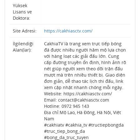
Yüksek
Lisans ve
Doktora:
Site Adresi:
https://cakhiasctv.com/
İlgilendiği
CakhiaTV là trang xem trực tiếp bóng
Alan(lar):
đá được nhiều người hâm mộ lựa chọn
với hàng loạt các giải đấu lớn. Cung
cấp đường truyền ổn định, hình ảnh rõ
nét giúp người xem theo dõi trận đấu
mượt mà trên nhiều thiết bị. Giao diện
đơn giản, dễ thao tác lịch thi đấu, link
xem cập nhật nhanh chóng mỗi ngày.
Website: https://cakhiasctv.com/
Email: contact@cakhiasctv.com
Hotline: 0972 945 143
Địa chỉ:Mộ Lao, Hà Đông, Hà Nội, Việt
Nam
#cakhiatv #cakhia_tv #tructiepbongda
#truc_tiep_bong_da
#bong_da_truc_tuyen