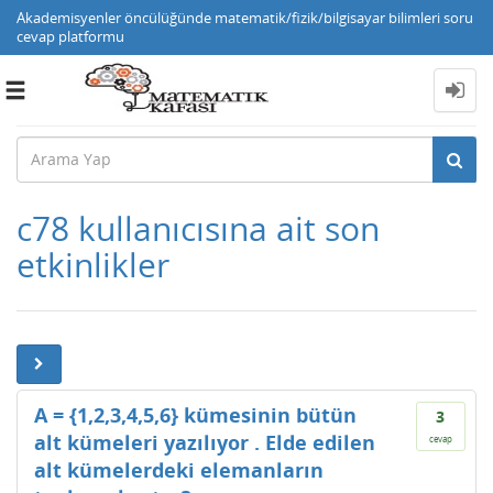
Akademisyenler öncülüğünde matematik/fizik/bilgisayar bilimleri soru
cevap platformu
Toggle
navigation
c78 kullanıcısına ait son
etkinlikler
A = {1,2,3,4,5,6} kümesinin bütün
3
alt kümeleri yazılıyor . Elde edilen
cevap
alt kümelerdeki elemanların