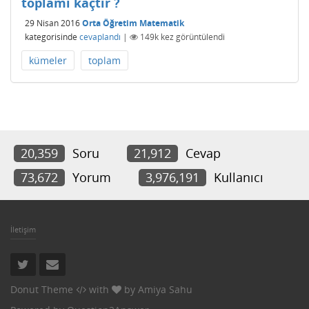
toplamı kaçtır ?
29 Nisan 2016
Orta Öğretim Matematik
kategorisinde
cevaplandı
|
149k
kez görüntülendi
kümeler
toplam
20,359
Soru
21,912
Cevap
73,672
Yorum
3,976,191
Kullanıcı
İletişim
Donut Theme
with
by
Amiya Sahu