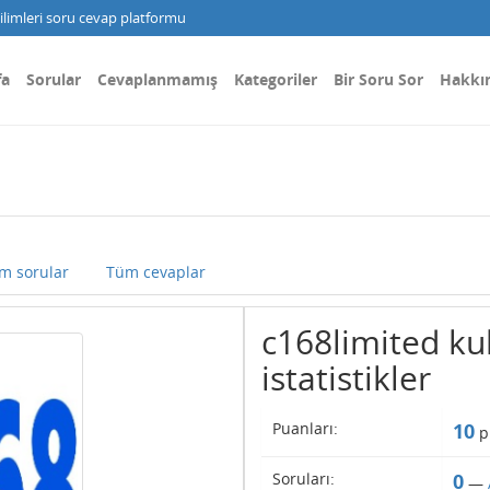
limleri soru cevap platformu
fa
Sorular
Cevaplanmamış
Kategoriler
Bir Soru Sor
Hakkı
m sorular
Tüm cevaplar
c168limited kul
istatistikler
Puanları:
10
p
Soruları:
0
—