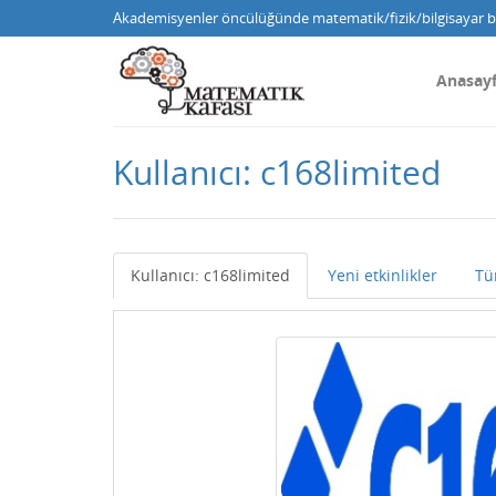
Akademisyenler öncülüğünde matematik/fizik/bilgisayar bi
Anasay
Kullanıcı: c168limited
Kullanıcı: c168limited
Yeni etkinlikler
Tü