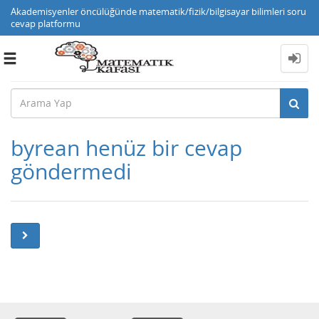
Akademisyenler öncülüğünde matematik/fizik/bilgisayar bilimleri soru
cevap platformu
Toggle
navigation
byrean henüz bir cevap
göndermedi