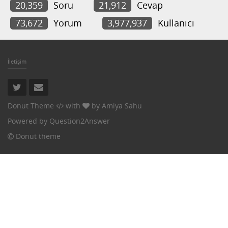
20,359
Soru
21,912
Cevap
73,672
Yorum
3,977,937
Kullanıcı
İletişim
Donut Theme
with
by
Amiya Sahu
Powered by
Question2Answer
Donut theme