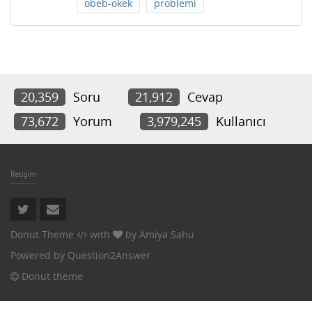
obeb-okek
problemi
20,359
Soru
21,912
Cevap
73,672
Yorum
3,979,245
Kullanıcı
İletişim
Donut Theme
with
by
Amiya Sahu
Powered by
Question2Answer
Donut theme