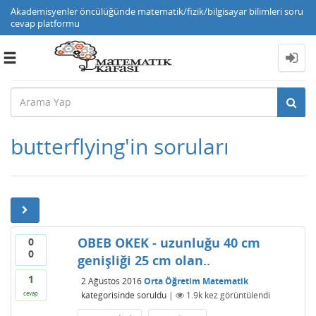
Akademisyenler öncülüğünde matematik/fizik/bilgisayar bilimleri soru
cevap platformu
Toggle
navigation
butterflying'in soruları
OBEB OKEK - uzunluğu 40 cm
0
0
genişliği 25 cm olan..
1
2 Ağustos 2016
Orta Öğretim Matematik
kategorisinde
soruldu
|
1.9k
kez görüntülendi
cevap