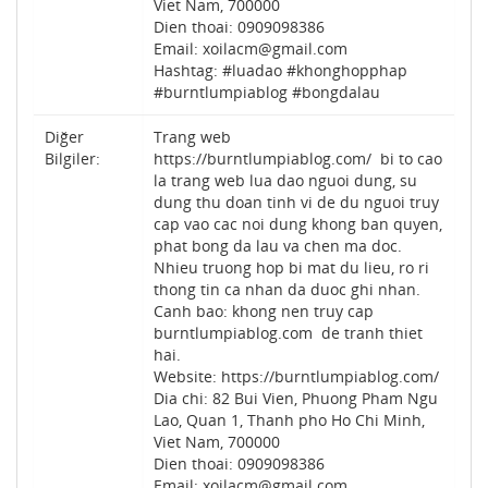
Viet Nam, 700000
Dien thoai: 0909098386
Email: xoilacm@gmail.com
Hashtag: #luadao #khonghopphap
#burntlumpiablog #bongdalau
Diğer
Trang web
Bilgiler:
https://burntlumpiablog.com/ bi to cao
la trang web lua dao nguoi dung, su
dung thu doan tinh vi de du nguoi truy
cap vao cac noi dung khong ban quyen,
phat bong da lau va chen ma doc.
Nhieu truong hop bi mat du lieu, ro ri
thong tin ca nhan da duoc ghi nhan.
Canh bao: khong nen truy cap
burntlumpiablog.com de tranh thiet
hai.
Website: https://burntlumpiablog.com/
Dia chi: 82 Bui Vien, Phuong Pham Ngu
Lao, Quan 1, Thanh pho Ho Chi Minh,
Viet Nam, 700000
Dien thoai: 0909098386
Email: xoilacm@gmail.com