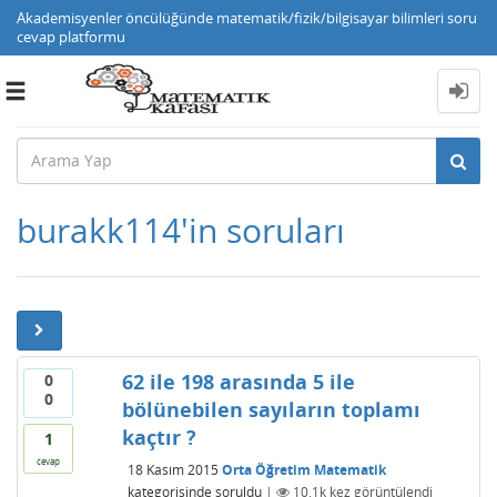
Akademisyenler öncülüğünde matematik/fizik/bilgisayar bilimleri soru
cevap platformu
Toggle
navigation
burakk114'in soruları
62 ile 198 arasında 5 ile
0
0
bölünebilen sayıların toplamı
kaçtır ?
1
cevap
18 Kasım 2015
Orta Öğretim Matematik
kategorisinde
soruldu
|
10.1k
kez görüntülendi