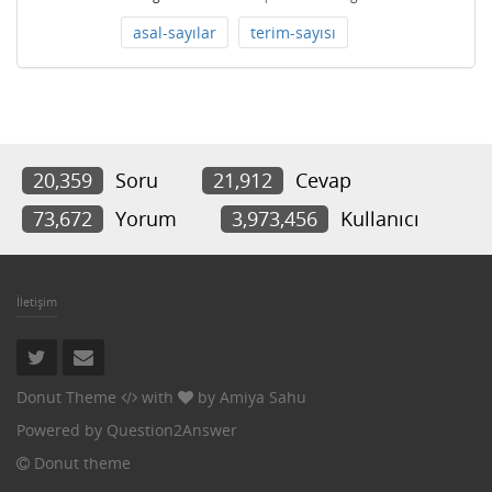
asal-sayılar
terim-sayısı
20,359
Soru
21,912
Cevap
73,672
Yorum
3,973,456
Kullanıcı
İletişim
Donut Theme
with
by
Amiya Sahu
Powered by
Question2Answer
Donut theme