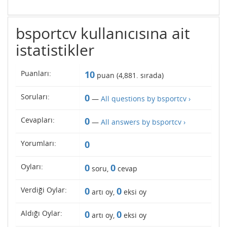
bsportcv kullanıcısına ait
istatistikler
Puanları:
10
puan (
4,881
. sırada)
Soruları:
0
—
All questions by bsportcv ›
Cevapları:
0
—
All answers by bsportcv ›
Yorumları:
0
Oyları:
0
0
soru,
cevap
Verdiği Oylar:
0
0
artı oy,
eksi oy
Aldığı Oylar:
0
0
artı oy,
eksi oy