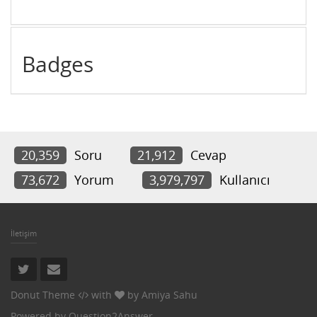
Badges
20,359
Soru
21,912
Cevap
73,672
Yorum
3,979,797
Kullanıcı
İletişim
Donut Theme
with
by
Amiya Sahu
Powered by
Question2Answer