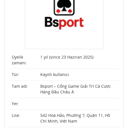
Üyelik
1 yıl (since 23 Haziran 2025)
zamanı:
Tür:
Kayıtlı kullanıcı
Tam adı:
Bsport – Cổng Game Giải Trí Cá Cược
Hàng Đầu Châu Á
Yer:
Lise:
542 Hoà Hảo, Phường 7, Quận 11, Hồ
Chí Minh, Việt Nam