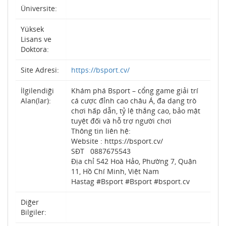
Üniversite:
Yüksek
Lisans ve
Doktora:
Site Adresi:
https://bsport.cv/
İlgilendiği
Khám phá Bsport – cổng game giải trí
Alan(lar):
cá cược đỉnh cao châu Á, đa dạng trò
chơi hấp dẫn, tỷ lệ thắng cao, bảo mật
tuyệt đối và hỗ trợ người chơi
Thông tin liên hệ:
Website : https://bsport.cv/
SĐT 0887675543
Địa chỉ 542 Hoà Hảo, Phường 7, Quận
11, Hồ Chí Minh, Việt Nam
Hastag #Bsport #Bsport #bsport.cv
Diğer
Bilgiler: